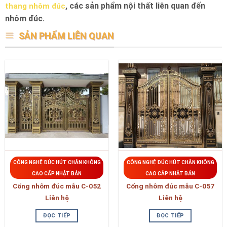
, các sản phẩm nội thất liên quan đến
thang nhôm đúc
nhôm đúc.
SẢN PHẨM LIÊN QUAN
CÔNG NGHỆ ĐÚC HÚT CHÂN KHÔNG
CÔNG NGHỆ ĐÚC HÚT CHÂN KHÔNG
CAO CẤP NHẬT BẢN
CAO CẤP NHẬT BẢN
Cổng nhôm đúc mẫu C-052
Cổng nhôm đúc mẫu C-057
Liên hệ
Liên hệ
ĐỌC TIẾP
ĐỌC TIẾP