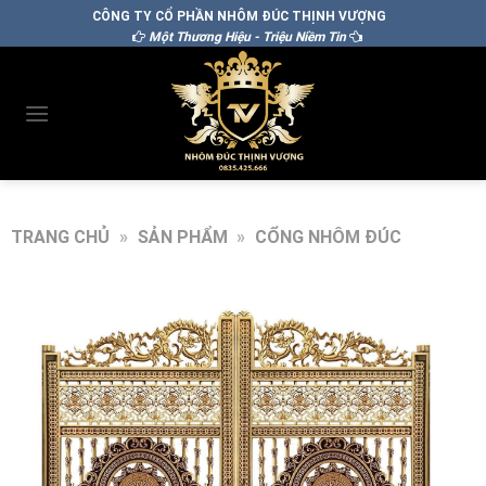
CÔNG TY CỔ PHẦN NHÔM ĐÚC THỊNH VƯỢNG
Một Thương Hiệu - Triệu Niềm Tin
TRANG CHỦ
»
SẢN PHẨM
»
CỔNG NHÔM ĐÚC