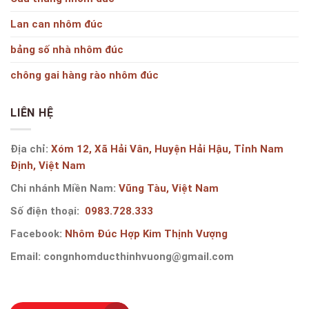
Lan can nhôm đúc
bảng số nhà nhôm đúc
chông gai hàng rào nhôm đúc
LIÊN HỆ
Địa chỉ:
Xóm 12, Xã Hải Vân, Huyện Hải Hậu, Tỉnh Nam
Định, Việt Nam
Chi nhánh Miền Nam:
Vũng Tàu, Việt Nam
Số điện thoại:
0983.728.333
Facebook:
Nhôm Đúc Hợp Kim Thịnh Vượng
Email:
congnhomducthinhvuong@gmail.com
Copyright 2019 ©
CÔNG TY CỔ PHẦN NHÔM ĐÚC THỊNH