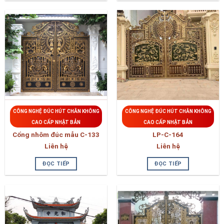
CÔNG NGHỆ ĐÚC HÚT CHÂN KHÔNG
CÔNG NGHỆ ĐÚC HÚT CHÂN KHÔNG
CAO CẤP NHẬT BẢN
CAO CẤP NHẬT BẢN
Cổng nhôm đúc mẫu C-133
LP-C-164
Liên hệ
Liên hệ
ĐỌC TIẾP
ĐỌC TIẾP