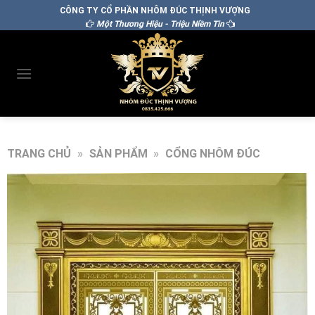
CÔNG TY CỔ PHẦN NHÔM ĐÚC THỊNH VƯỢNG
Một Thương Hiệu - Triệu Niềm Tin
TRANG CHỦ
»
SẢN PHẨM
»
CỔNG NHÔM ĐÚC